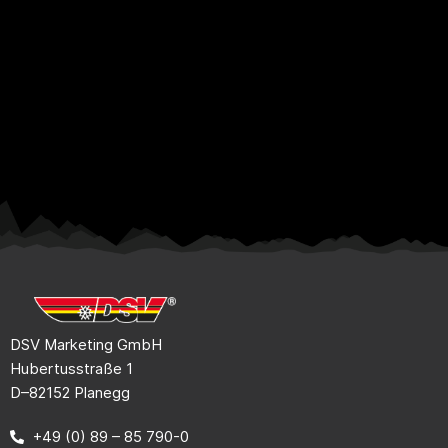
DSV Marketing GmbH
Hubertusstraße 1
D–82152 Planegg
+49 (0) 89 – 85 790-0