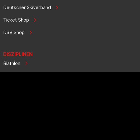
Deutscher Skiverband
Ticket Shop
DSV Shop
DISZIPLINEN
Biathlon
Ski Alpin
Ski Cross
Freeski
Telemark
Skisprung
Skilanglauf