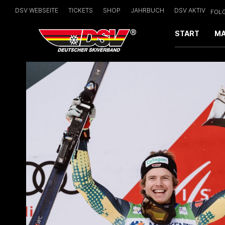
DSV WEBSEITE
TICKETS
SHOP
JAHRBUCH
DSV AKTIV
FOLG
START
MA