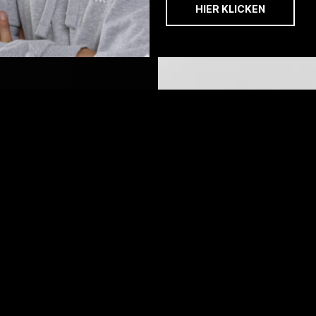
HIER KLICKEN
Spitzensport und
Zeig‘ deine Liebe zum
Spitzenunterhaltung
Wintersport! Finde
live erleben – taucht ein
deinen Style in der
in eine Welt voller
exklusiven DSV-
Nervenkitzel und
Kollektion oder gehe
unvergesslicher
mit den Caps und
Emotionen. Vor Ort bei
Beanies der DSV-
den Weltcups –
Teams zum nächsten
gemeinsam mit den
Weltcup. Shop the
Athleten und
Athlet und werde Teil
begeisterten Fans.
der SkiDeutschland