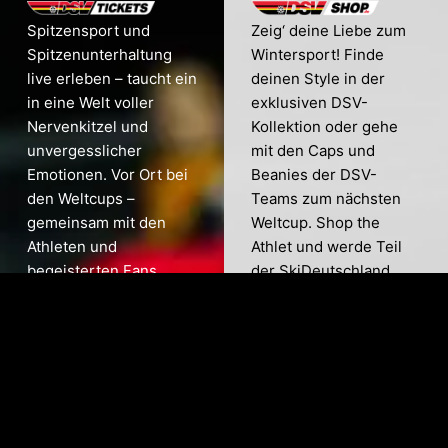
Spitzensport und
Zeig‘ deine Liebe zum
Spitzenunterhaltung
Wintersport! Finde
live erleben – taucht ein
deinen Style in der
in eine Welt voller
exklusiven DSV-
Nervenkitzel und
Kollektion oder gehe
unvergesslicher
mit den Caps und
Emotionen. Vor Ort bei
Beanies der DSV-
den Weltcups –
Teams zum nächsten
gemeinsam mit den
Weltcup. Shop the
Athleten und
Athlet und werde Teil
begeisterten Fans.
der SkiDeutschland
Sichere dir deine
Fan-Base!
Tickets!
ZUM DSV
ZUM
SHOP
TICKET
SHOP