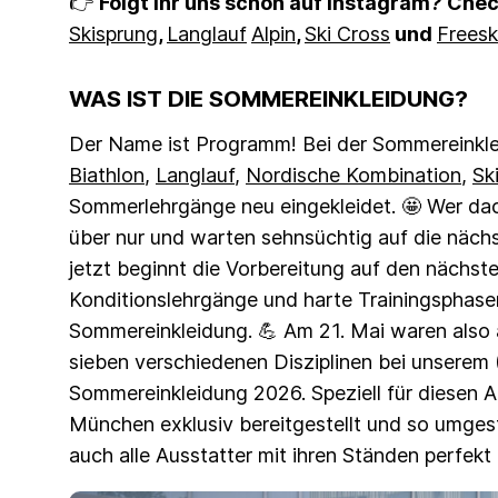
👉
Folgt ihr uns schon auf Instagram? Che
Skisprung
,
Langlauf
Alpin
,
Ski Cross
und
Freesk
WAS IST DIE SOMMEREINKLEIDUNG?
Der Name ist Programm! Bei der Sommereinkl
Biathlon
,
Langlauf
,
Nordische Kombination
,
Sk
Sommerlehrgänge neu eingekleidet. 🤩 Wer da
über nur und warten sehnsüchtig auf die nächs
jetzt beginnt die Vorbereitung auf den nächste
Konditionslehrgänge und harte Trainingsphasen.
Sommereinkleidung. 💪 Am 21. Mai waren also a
sieben verschiedenen Disziplinen bei unserem
Sommereinkleidung 2026. Speziell für diesen A
München exklusiv bereitgestellt und so umge
auch alle Ausstatter mit ihren Ständen perfek