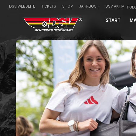
DSV WEBSEITE
TICKETS
SHOP
JAHRBUCH
DSV AKTIV
FOLG
START
MA