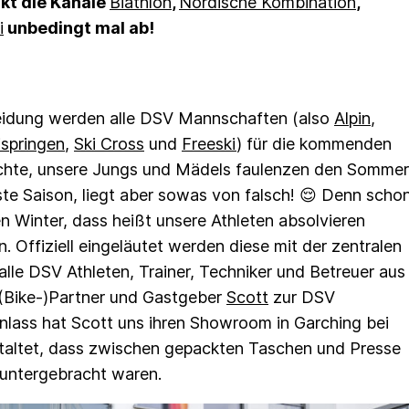
ckt die Kanäle
Biathlon
,
Nordische Kombination
,
i
unbedingt mal ab!
eidung werden alle DSV Mannschaften (also
Alpin
,
ispringen
,
Ski Cross
und
Freeski
) für die kommenden
chte, unsere Jungs und Mädels faulenzen den Sommer
te Saison, liegt aber sowas von falsch! 😌 Denn scho
n Winter, dass heißt unsere Athleten absolvieren
 Offiziell eingeläutet werden diese mit der zentralen
lle DSV Athleten, Trainer, Techniker und Betreuer aus
 (Bike-)Partner und Gastgeber
Scott
zur DSV
nlass hat Scott uns ihren Showroom in Garching bei
staltet, dass zwischen gepackten Taschen und Presse
t untergebracht waren.