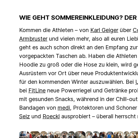
WIE GEHT SOMMEREINKLEIDUNG? DER
Kommen die Athleten – von
Karl Geiger
über
C
Armbruster
und vielen mehr, also all euren Lie
geht es auch schon direkt an den Empfang zur
vorgepackten Taschen ab. Haben die Athleten ih
Hoodie zu groß oder die Hose zu klein, wird ge
Ausrüstern vor Ort über neue Produktentwickl
für den kommenden Winter auszuwählen. Bei
bei
FitLine
neue Powerriegel und Getränke pro
mit gesunden Snacks, während in der Chill-ou
Bandagen von
medi
, Protektoren und Schone
Seiz
und
Roeckl
ausprobiert – überall herrscht