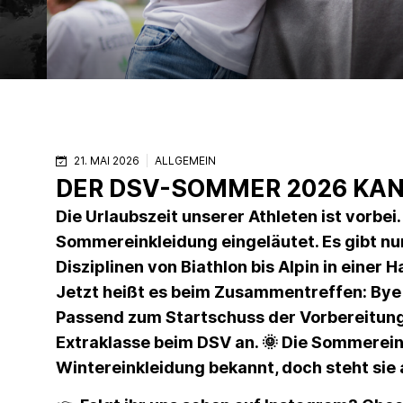
21. MAI 2026
ALLGEMEIN
DER DSV-SOMMER 2026 KAN
Die Urlaubszeit unserer Athleten ist vorbe
Sommereinkleidung eingeläutet. Es gibt nur
Disziplinen von Biathlon bis Alpin in ein
Jetzt heißt es beim Zusammentreffen: Bye
Passend zum Startschuss der Vorbereitung
Extraklasse beim DSV an. 🌞 Die Sommereink
Wintereinkleidung bekannt, doch steht sie a