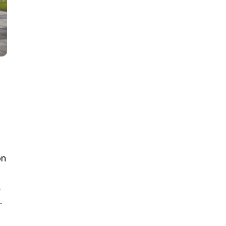
on
,
.