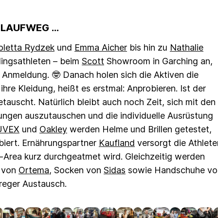
 LAUFWEG …
oletta Rydzek
und
Emma Aicher
bis hin zu
Nathalie
blingsathleten – beim
Scott
Showroom in Garching an,
 Anmeldung. 🤓 Danach holen sich die Aktiven die
re Kleidung, heißt es erstmal: Anprobieren. Ist der
tauscht. Natürlich bleibt auch noch Zeit, sich mit den
ungen auszutauschen und die individuelle Ausrüstung
UVEX
und
Oakley
werden Helme und Brillen getestet,
biert. Ernährungspartner
Kaufland
versorgt die Athlete
t-Area kurz durchgeatmet wird. Gleichzeitig werden
r von
Ortema
, Socken von
Sidas
sowie Handschuhe vo
 reger Austausch.