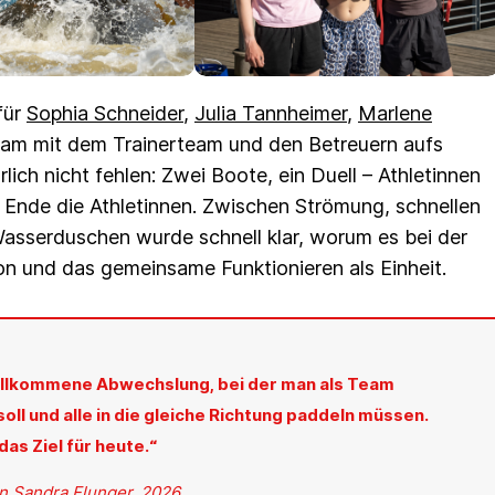
für
Sophia Schneider
,
Julia Tannheimer
,
Marlene
m mit dem Trainerteam und den Betreuern aufs
ich nicht fehlen: Zwei Boote, ein Duell – Athletinnen
 Ende die Athletinnen. Zwischen Strömung, schnellen
asserduschen wurde schnell klar, worum es bei der
on und das gemeinsame Funktionieren als Einheit.
illkommene Abwechslung, bei der man als Team
soll und alle in die gleiche Richtung paddeln müssen.
das Ziel für heute.“
in Sandra Flunger, 2026