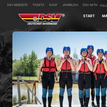
DSV WEBSEITE
TICKETS
SHOP
JAHRBUCH
DSV AKTIV
FOLG
START
MA