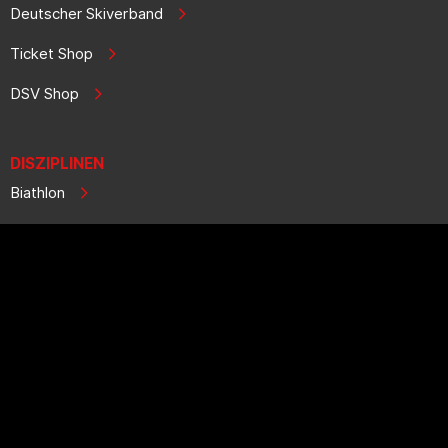
Deutscher Skiverband
Ticket Shop
DSV Shop
DISZIPLINEN
Biathlon
Ski Alpin
Ski Cross
Freeski
Telemark
Skisprung
Skilanglauf