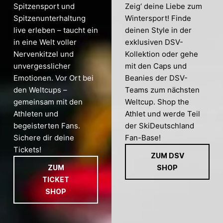
Spitzensport und
Zeig‘ deine Liebe zum
Spitzenunterhaltung
Wintersport! Finde
live erleben – taucht ein
deinen Style in der
in eine Welt voller
exklusiven DSV-
Nervenkitzel und
Kollektion oder gehe
unvergesslicher
mit den Caps und
Emotionen. Vor Ort bei
Beanies der DSV-
den Weltcups –
Teams zum nächsten
gemeinsam mit den
Weltcup. Shop the
Athleten und
Athlet und werde Teil
begeisterten Fans.
der SkiDeutschland
Sichere dir deine
Fan-Base!
Tickets!
ZUM DSV
ZUM
SHOP
TICKET
SHOP