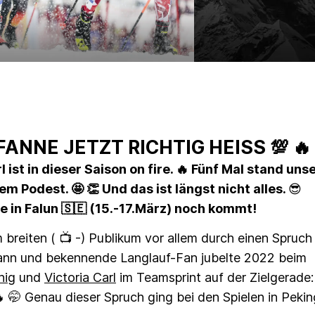
FANNE JETZT RICHTIG HEISS 💯 🔥
 ist in dieser Saison on fire. 🔥 Fünf Mal stand uns
 Podest. 🤩 👏 Und das ist längst nicht alles.
😎
 in Falun 🇸🇪 (15.-17.März) noch kommt!
reiten ( 📺 -) Publikum vor allem durch einen Spruch
ann und bekennende Langlauf-Fan jubelte 2022 beim
nig
und
Victoria Carl
im Teamsprint auf der Zielgerade:
🔥 🤭 Genau dieser Spruch ging bei den Spielen in Pekin